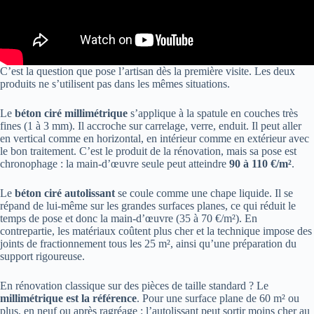
C’est la question que pose l’artisan dès la première visite. Les deux
produits ne s’utilisent pas dans les mêmes situations.
Le
béton ciré millimétrique
s’applique à la spatule en couches très
fines (1 à 3 mm). Il accroche sur carrelage, verre, enduit. Il peut aller
en vertical comme en horizontal, en intérieur comme en extérieur avec
le bon traitement. C’est le produit de la rénovation, mais sa pose est
chronophage : la main-d’œuvre seule peut atteindre
90 à 110 €/m²
.
Le
béton ciré autolissant
se coule comme une chape liquide. Il se
répand de lui-même sur les grandes surfaces planes, ce qui réduit le
temps de pose et donc la main-d’œuvre (35 à 70 €/m²). En
contrepartie, les matériaux coûtent plus cher et la technique impose des
joints de fractionnement tous les 25 m², ainsi qu’une préparation du
support rigoureuse.
En rénovation classique sur des pièces de taille standard ? Le
millimétrique est la référence
. Pour une surface plane de 60 m² ou
plus, en neuf ou après ragréage : l’autolissant peut sortir moins cher au